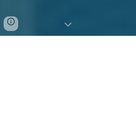
ダウンロード（無料）はこちら
から
Joggleはタイパの良いエクササイズアプリ。
あなたのスマートフォンにインストールし
て、スキマ時間でオープンワールドを走って
健康になろう！